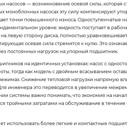
х насосов — возникновение осевой силы, которая 
ных моноблочных насосах эту силу компенсируют уп
дает точки повышенного износа. Одноступенчатые н
даментальном уровне: жидкость поступает в рабоче
 на левую сторону диска, полностью уравновешивае
тирующая осевая сила стремится к нулю. Это означает
 без постоянных нагрузок на упорный подшипник.
ипников на идентичных установках: насос с однос
боты, тогда как модель с двойным всасыванием остав
 режимах. Снижение тепловой нагрузки напрямую вл
 Для инженера это переводится в увеличение межре
ании системы важно понимать, что экономия на нача
тся тройными затратами на обслуживание в течение
яет использовать более легкие и компактные подш