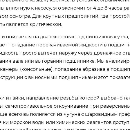
 вплотную к насосу, это экономит от 4 до 8 часов р
ом осмотре. Для крупных предприятий, где простой
сть является критической.
с и опирается на два выносных подшипниковых узла,
чает попадание перекачиваемой жидкости в подшип
дкость просто вытечет наружу через дренажное отв
вания вала или выгорания подшипника. Мы анализи
ри камеры (консольные), попадание абразива в подши
онструкции с выносными подшипниками этот показат
и и гайки, направление резьбы которой выбрано так
ает самопроизвольное откручивание при реверсивн
чаще всего выполняется из чугуна с шаровидным гра
ачки морской воды или химических реагентов досту