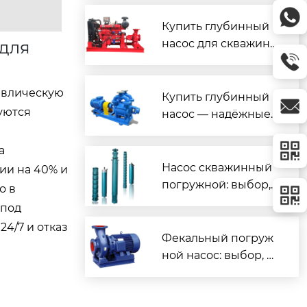
я скважины
Купить глубинный
насос для скважин
 для
ы — надёжно и по в
ыгодной цене
авлическую
Купить глубинный
уются
насос — надёжные
модели по лучшим
ценам
а
Насос скважинный
ии на 40% и
погружной: выбор,
о в
установка и ремонт
 под
своими руками
4/7 и отказ
Фекальный погруж
ной насос: выбор, у
становка и эксплуат
ация