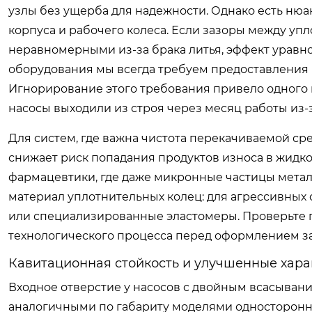
узлы без ущерба для надежности. Однако есть нюа
корпуса и рабочего колеса. Если зазоры между у
неравномерными из-за брака литья, эффект уравн
оборудования мы всегда требуем предоставления 
Игнорирование этого требования привело одного и
насосы выходили из строя через месяц работы из-з
Для систем, где важна чистота перекачиваемой сре
снижает риск попадания продуктов износа в жидк
фармацевтики, где даже микронные частицы метал
материал уплотнительных колец: для агрессивных 
или специализированные эластомеры. Проверьте п
технологического процесса перед оформлением за
Кавитационная стойкость и улучшенные хара
Входное отверстие у насосов с двойным всасыван
аналогичными по габариту моделями односторонне