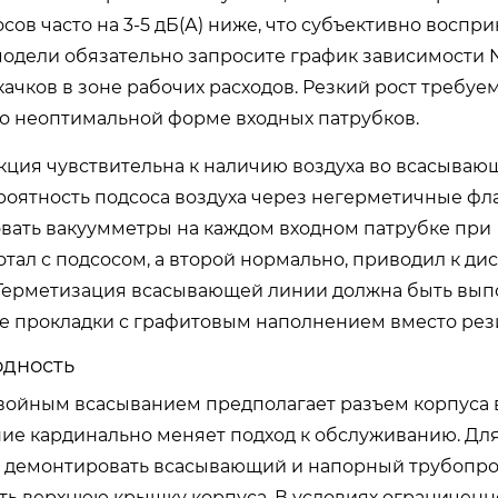
осов часто на 3-5 дБ(А) ниже, что субъективно воспр
модели обязательно запросите график зависимости 
качков в зоне рабочих расходов. Резкий рост требуе
 о неоптимальной форме входных патрубков.
укция чувствительна к наличию воздуха во всасыва
ероятность подсоса воздуха через негерметичные ф
вать вакуумметры на каждом входном патрубке при
отал с подсосом, а второй нормально, приводил к ди
Герметизация всасывающей линии должна быть вып
е прокладки с графитовым наполнением вместо рез
одность
двойным всасыванием предполагает разъем корпуса 
ие кардинально меняет подход к обслуживанию. Для
ся демонтировать всасывающий и напорный трубопро
ять верхнюю крышку корпуса. В условиях ограниченн