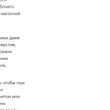
абочего
 насосной
ники даже
ерстие,
ровали
пник
ель
, чтобы при
ых
фитом или
пны