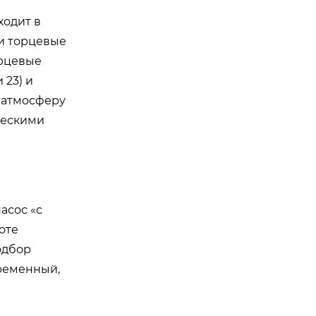
ходит в
ли торцевые
орцевые
 23) и
 атмосферу
ческими
асос «с
оте
одбор
еременный,