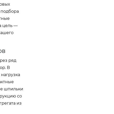
зовых
 подбора
етные
а цель —
вашего
ов
рез ряд
ор. В
 нагрузка
актные
ые шпильки
трукцию со
грегата из