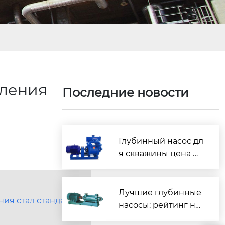
вления
Последние новости
Глубинный насос дл
я скважины цена —
выбор надёжного о
борудования
Лучшие глубинные
ния стал стандартом
насосы: рейтинг на
дёжных моделей дл