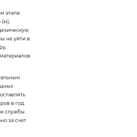
ом этапе
(м),
одезическую
бы не уйти в
ру,
 материалов
имальным
ощных
составлять
ров в год.
ок службы
но за счет