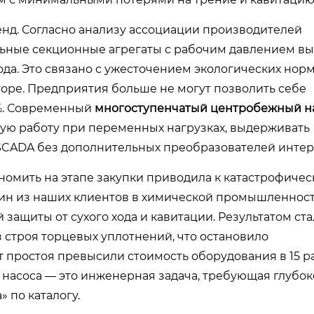
енд. Согласно анализу ассоциации производителей
льные секционные агрегаты с рабочим давлением вы
ода. Это связано с ужесточением экологических норм
оре. Предприятия больше не могут позволить себе
%. Современный
многоступенчатый центробежный н
ую работу при переменных нагрузках, выдерживать
 SCADA без дополнительных преобразователей интер
ономить на этапе закупки приводила к катастрофиче
дин из наших клиентов в химической промышленнос
защиты от сухого хода и кавитации. Результатом ста
з строя торцевых уплотнений, что остановило
 простоя превысили стоимость оборудования в 15 ра
р насоса — это инженерная задача, требующая глубок
» по каталогу.