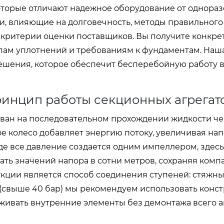
которые отличают надежное оборудование от однора
и, влияющие на долговечность, методы правильного
 критерии оценки поставщиков. Вы получите конкр
пам уплотнений и требованиям к фундаментам. Наш
ешения, которое обеспечит бесперебойную работу 
ринцип работы секционных агрегат
ован на последовательном прохождении жидкости че
е колесо добавляет энергию потоку, увеличивая нап
где все давление создается одним импеллером, здесь
ать значений напора в сотни метров, сохраняя комп
кции является способ соединения ступеней: стяжн
 (свыше 40 бар) мы рекомендуем использовать конс
живать внутренние элементы без демонтажа всего а