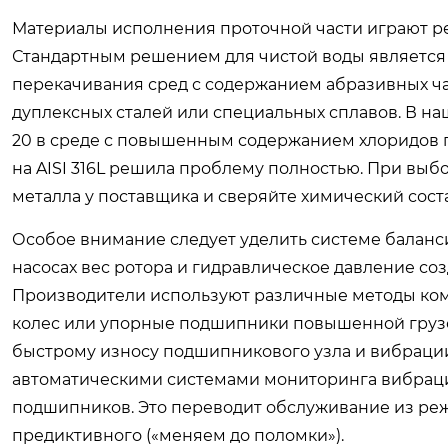
Материалы исполнения проточной части играют р
Стандартным решением для чистой воды является н
перекачивания сред с содержанием абразивных ч
дуплексных сталей или специальных сплавов. В на
20 в среде с повышенным содержанием хлоридов п
на AISI 316L решила проблему полностью. При выб
металла у поставщика и сверяйте химический сост
Особое внимание следует уделить системе баланс
насосах вес ротора и гидравлическое давление со
Производители используют различные методы ком
колес или упорные подшипники повышенной грузо
быстрому износу подшипникового узла и вибраци
автоматическими системами мониторинга вибраци
подшипников. Это переводит обслуживание из реж
предиктивного («меняем до поломки»).