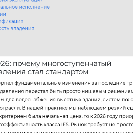
тальное исполнение
ции
тификация
ость владения
26: почему многоступенчатый
вления стал стандартом
рпел фундаментальные изменения за последние три
давления перестал быть просто нишевым решением
уры для водоснабжения высотных зданий, систем по
отрасли. В нашей практике мы наблюдаем резкий сд
 критерием была начальная цена, то к 2026 году при
гоэффективность класса IE5. Рынок требует не прост
ом с минимальными потерями на трение и кавитацию