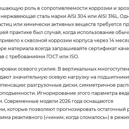
ешающую роль в сопротивляемости коррозии и эроз
ержавеющая сталь марки AISI 304 или AISI 316L. Од
астиц или химически активных веществ требуется 
шей практике был случай, когда использование обыч
ривело к сквозной коррозии корпуса через 14 меся
оре материала всегда запрашивайте сертификат каче
ав с требованиями ГОСТ или ISO.
ировки осевого усилия. В вертикальных многоступе
здают значительную осевую нагрузку на подшипники
пенсации: разгрузочные диски, симметричное рас
подъемности. Игнорирование этого параметра веде
и. Современные модели 2026 года оснащаются
и, которые позволяют прогнозировать остаточный 
има реактивного («чиним, когда сломалось») в режи