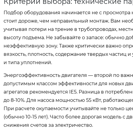
Критерии выбора: технические па
Подбор оборудования начинается не с просмотра ка
стоит дороже, чем неправильный монтаж. Вам необх
учитывая потери на трение в трубопроводах, мест
высоту подъема. Не забывайте о запасе: обычно доб
неэффективную зону. Также критически важно опр
вязкость, плотность, содержание твердых частиц 
и типа уплотнений.
Энергоэффективность двигателя — второй по важн
допустимым классом эффективности для новых двиг
агрегатов рекомендуется IE5. Разница в потреблен
до 8-10%. Для насоса мощностью 55 кВт, работающег
При расчете окупаемости учитывайте не только цен
(обычно 10-15 лет). Часто более дорогая модель с д
снижения счетов за электричество.