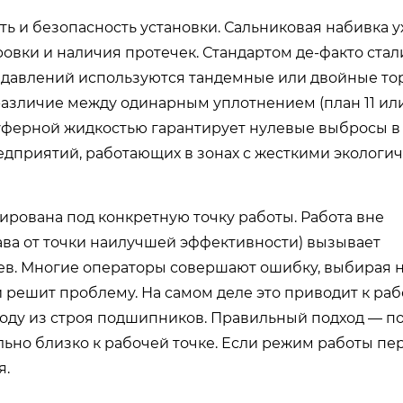
ь и безопасность установки. Сальниковая набивка у
овки и наличия протечек. Стандартом де-факто ста
х давлений используются тандемные или двойные т
азличие между одинарным уплотнением (план 11 или
 буферной жидкостью гарантирует нулевые выбросы в
редприятий, работающих в зонах с жесткими экологи
ирована под конкретную точку работы. Работа вне
ава от точки наилучшей эффективности) вызывает
ев. Многие операторы совершают ошибку, выбирая н
й решит проблему. На самом деле это приводит к раб
оду из строя подшипников. Правильный подход — п
льно близко к рабочей точке. Если режим работы п
я.