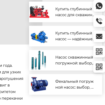
я скважины
Купить глубинный
насос для скважин
ы — надёжно и по в
ыгодной цене
Купить глубинный
насос — надёжные
модели по лучшим
ценам
Насос скважинный
погружной: выбор,
 года.
установка и ремонт
 для узких
своими руками
жаротушения
Фекальный погруж
виг в
ной насос: выбор, у
оритетом
становка и эксплуат
о перекачки
ация
.