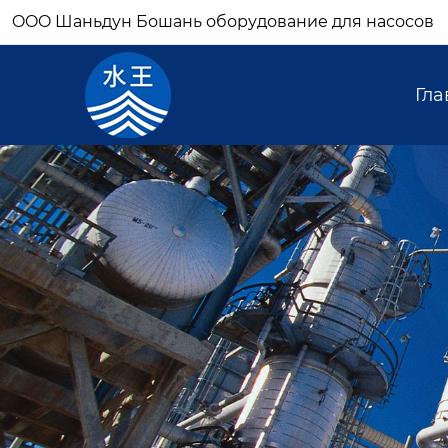
OOO Шаньдун Бошань оборудование для насосов
Гла