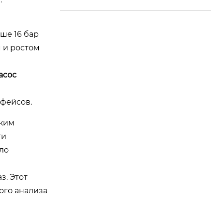
ше 16 бар
 и ростом
асос
фейсов.
ским
ти
ло
з. Этот
ого анализа