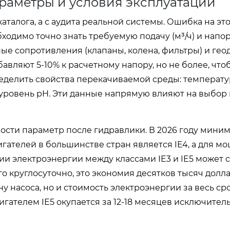
раметры и условия эксплуатации
талога, а с аудита реальной системы. Ошибка на эт
одимо точно знать требуемую подачу (м³/ч) и напор 
ные сопротивления (клапаны, колена, фильтры) и ге
авляют 5-10% к расчетному напору, но не более, что
еделить свойства перекачиваемой среды: температу
и уровень pH. Эти данные напрямую влияют на выбор
ости параметр после гидравлики. В 2026 году мин
ателей в большинстве стран является IE4, а для м
ии электроэнергии между классами IE3 и IE5 может 
о круглосуточно, это экономия десятков тысяч долла
у насоса, но и стоимость электроэнергии за весь ср
вигателем IE5 окупается за 12-18 месяцев исключитель