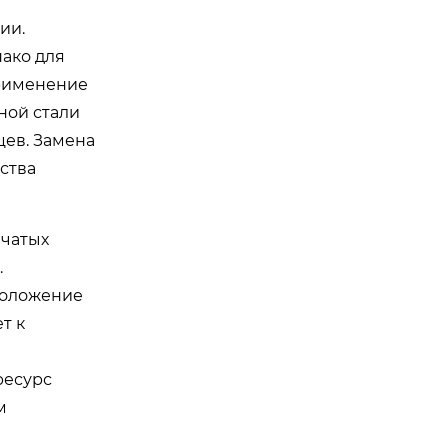
ии.
нако для
применение
ной стали
цев. Замена
ства
нчатых
.
положение
т к
ресурс
м