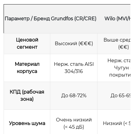
Параметр / Бренд
Grundfos (CR/CRE)
Wilo (MVI/He
Ценовой
Выше сред
Высокий (€€€)
сегмент
(€€)
Нерж. стал
Материал
Нерж. сталь AISI
Чугун с
корпуса
304/316
покрыти
КПД (рабочая
До 68-72%
До 65-69
зона)
Очень низкий
Уровень шума
Низкий (< 50
(< 45 дБ)