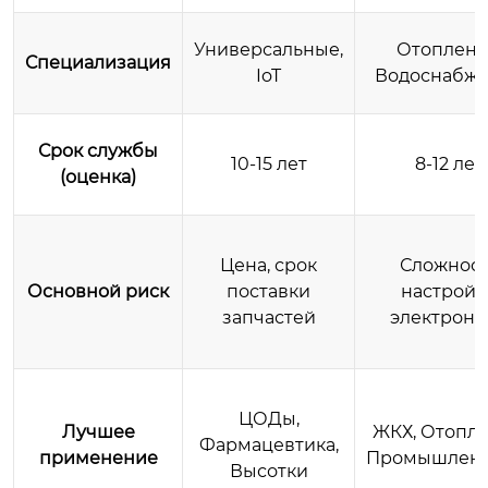
Универсальные,
Отоплени
Специализация
IoT
Водоснабж
Срок службы
10-15 лет
8-12 лет
(оценка)
Цена, срок
Сложност
Основной риск
поставки
настройк
запчастей
электрони
ЦОДы,
Лучшее
ЖКХ, Отопле
Фармацевтика,
применение
Промышленн
Высотки