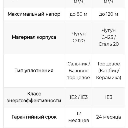
м³/ч
м³/ч
Максимальный напор
до 80 м
до 120 м
Чугун
Чугун
Материал корпуса
СЧ25 /
СЧ20
Сталь 20
Сальник /
Торцевое
Тип уплотнения
Базовое
(Карбид/
торцевое
Керамика)
Класс
IE2 / IE3
IE3
энергоэффективности
12
Гарантийный срок
24 месяца
месяцев