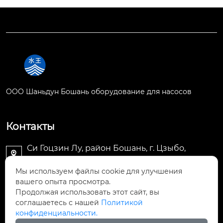
OOO Шаньдун Бошань оборудование для насосов
Контакты
Си Гоцзин Лу, район Бошань, г. Цзыбо,

провинция Шаньдун
Мы используем файлы cookie для улучшения
вашего опыта просмотра.
SDBSSBC@163.com

Продолжая использовать этот сайт, вы
соглашаетесь с нашей
Политикой
+86-533-4295039

конфиденциальности.