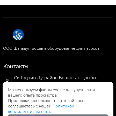
OOO Шаньдун Бошань оборудование для насосов
Контакты
Си Гоцзин Лу, район Бошань, г. Цзыбо,

провинция Шаньдун
Мы используем файлы cookie для улучшения
вашего опыта просмотра.
SDBSSBC@163.com

Продолжая использовать этот сайт, вы
соглашаетесь с нашей
Политикой
+86-533-4295039

конфиденциальности.