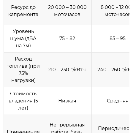
Ресурс до
20 000 – 30 000
8 000 – 12 00
капремонта
моточасов
моточасов
Уровень
шума (дБА
75 – 82
85 – 95
на 7м)
Расход
топлива (при
210 – 230 г/кВт·ч
240 – 260 г/кВт
75%
нагрузки)
Стоимость
владения (5
Низкая
Средняя
лет)
Непрерывная
Периодическ
Применение
работа, базы,