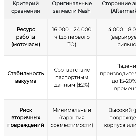
Критерий
Оригинальные
Сторонние ан
сравнения
запчасти Nash
(Aftermarke
Ресурс
16 000 – 24 000
4 000 – 8 00
работы
ч (до первого
(варьирует
(моточасы)
ТО)
сильно)
Падение
Соответствие
Стабильность
производител
паспортным
вакуума
до 15-20% 
данным (±2%)
времене
Риск
Минимальный
Высокий (р
вторичных
(гарантия
поврежден
повреждений
совместимости)
корпуса или 