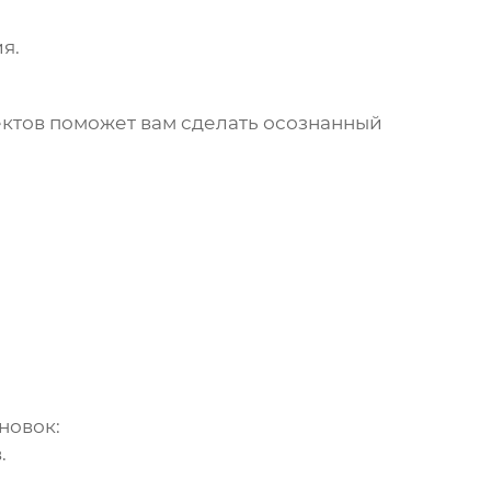
я.
ектов поможет вам сделать осознанный
новок
:
.