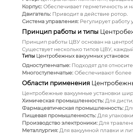
Корпус:
Обеспечивает герметичность и на
Двигатель:
Приводит в действие ротор.
Система управления:
Регулирует работу 
Принцип работы и типы
Центробеж
Принцип работы ЦВУ основан на центроб
Существует несколько типов ЦВУ, каждый
Типы
Центробежных вакуумных установок
Одноступенчатые:
Подходят для относите
Многоступенчатые:
Обеспечивают более г
Области применения
Центробежны
Центробежные вакуумные установки
широ
Химическая промышленность:
Для дисти
Фармацевтическая промышленность:
Для
Пищевая промышленность:
Для упаковки
Производство электроники:
Для травлен
Металлургия:
Для вакуумной плавки и лит