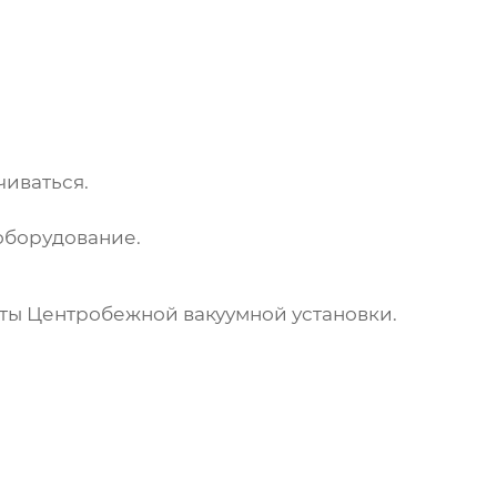
чиваться.
оборудование.
оты
Центробежной вакуумной установки
.