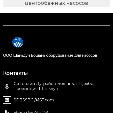
центробежных насосов
OOO Шаньдун Бошань оборудование для насосов
Контакты
Си Гоцзин Лу, район Бошань, г. Цзыбо,

провинция Шаньдун
SDBSSBC@163.com

+86-533-4295039
