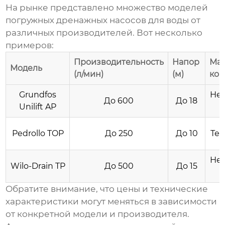
На рынке представлено множество моделей
погружных дренажных насосов для воды
от
различных производителей. Вот несколько
примеров:
Производительность
Напор
Ма
Модель
(л/мин)
(м)
кор
Grundfos
Не
До 600
До 18
Unilift AP
Pedrollo TOP
До 250
До 10
Те
Не
Wilo-Drain TP
До 500
До 15
Обратите внимание, что цены и технические
характеристики могут меняться в зависимости
от конкретной модели и производителя.