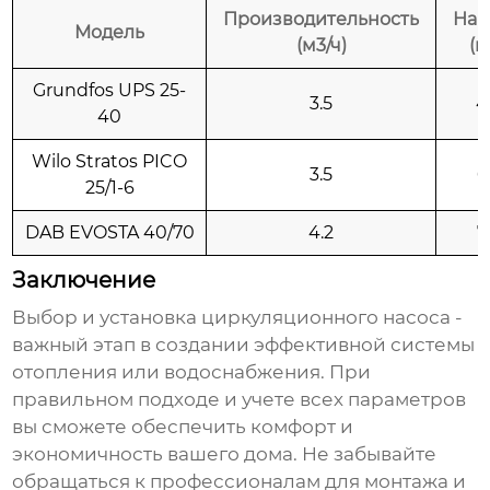
Производительность
Нап
Модель
(м3/ч)
(м
Grundfos UPS 25-
3.5
4
40
Wilo Stratos PICO
3.5
6
25/1-6
DAB EVOSTA 40/70
4.2
7
Заключение
Выбор и установка
циркуляционного насоса
-
важный этап в создании эффективной системы
отопления или водоснабжения. При
правильном подходе и учете всех параметров
вы сможете обеспечить комфорт и
экономичность вашего дома. Не забывайте
обращаться к профессионалам для монтажа и