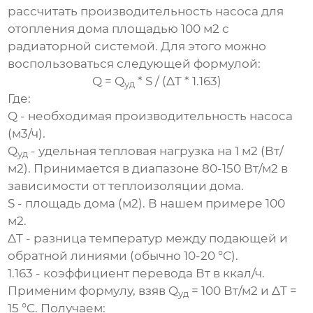
рассчитать производительность насоса для
отопления дома площадью 100 м2 с
радиаторной системой. Для этого можно
воспользоваться следующей формулой:
Q = Q
* S / (ΔT * 1.163)
уд
Где:
Q - необходимая производительность насоса
(м3/ч).
Q
- удельная тепловая нагрузка на 1 м2 (Вт/
уд
м2). Принимается в диапазоне 80-150 Вт/м2 в
зависимости от теплоизоляции дома.
S - площадь дома (м2). В нашем примере 100
м2.
ΔT - разница температур между подающей и
обратной линиями (обычно 10-20 °C).
1.163 - коэффициент перевода Вт в ккал/ч.
Применим формулу, взяв Q
= 100 Вт/м2 и ΔT =
уд
15 °C. Получаем: