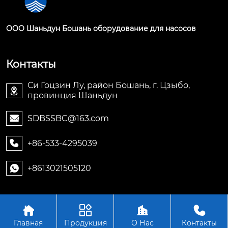
OOO Шаньдун Бошань оборудование для насосов
Контакты
Си Гоцзин Лу, район Бошань, г. Цзыбо,

провинция Шаньдун
SDBSSBC@163.com

+86-533-4295039

+8613021505120





Авторское право © OOO Шаньдун Бошань
оборудование для насосов
Главная
Продукция
О Нас
Контакты