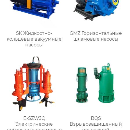
SK Жидкостно-
GMZ Горизонтальные
кольцевые вакуумные
шламовые насосы
насосы
E-SZWJQ
BQS
Электрические
Взрывозащищенный
погружные шламовые
погружной