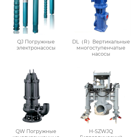
QJ Погружные
DL（R）Вертикальные
электронасосы
многоступенчатые
насосы
QW Погружные
H-SZWJQ