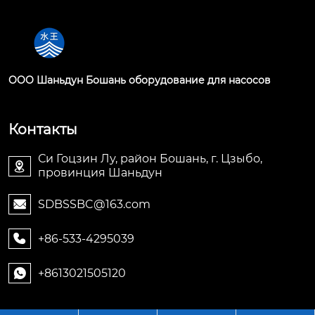
OOO Шаньдун Бошань оборудование для насосов
Контакты
Си Гоцзин Лу, район Бошань, г. Цзыбо,

провинция Шаньдун
SDBSSBC@163.com

+86-533-4295039

+8613021505120
