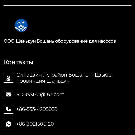
OOO Шаньдун Бошань оборудование для насосов
Контакты
Си Гоцзин Лу, район Бошань, г. Цзыбо,

провинция Шаньдун
SDBSSBC@163.com

+86-533-4295039

+8613021505120
