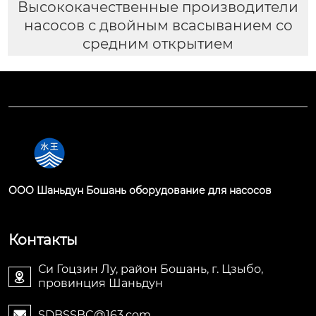
Высококачественные производители
насосов с двойным всасыванием со
средним открытием
OOO Шаньдун Бошань оборудование для насосов
Контакты
Си Гоцзин Лу, район Бошань, г. Цзыбо,

провинция Шаньдун
SDBSSBC@163.com
