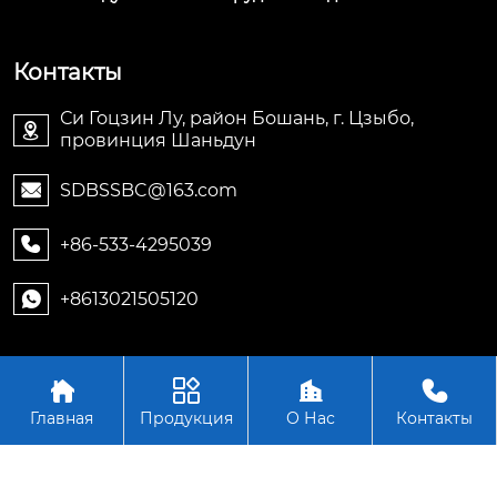
Контакты
Си Гоцзин Лу, район Бошань, г. Цзыбо,

провинция Шаньдун
SDBSSBC@163.com

+86-533-4295039

+8613021505120





Авторское право © OOO Шаньдун Бошань
оборудование для насосов
Главная
Продукция
О Нас
Контакты