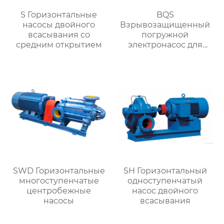
S Горизонтальные
BQS
насосы двойного
Взрывозащищенный
всасывания со
погружной
средним открытием
электронасос для
разгрузки песка
SWD Горизонтальные
SH Горизонтальный
многоступенчатые
одноступенчатый
центробежные
насос двойного
насосы
всасывания