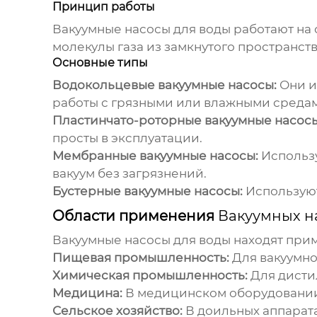
Принцип работы
Вакуумные насосы для воды
работают на 
молекулы газа из замкнутого пространств
Основные типы
Водокольцевые вакуумные насосы:
Они и
работы с грязными или влажными средами.
Пластинчато-роторные вакуумные насосы
просты в эксплуатации.
Мембранные вакуумные насосы:
Использу
вакуум без загрязнений.
Бустерные вакуумные насосы:
Используют
Области применения
Вакуумных н
Вакуумные насосы для воды
находят прим
Пищевая промышленность:
Для вакуумно
Химическая промышленность:
Для дисти
Медицина:
В медицинском оборудовании,
Сельское хозяйство:
В доильных аппарата