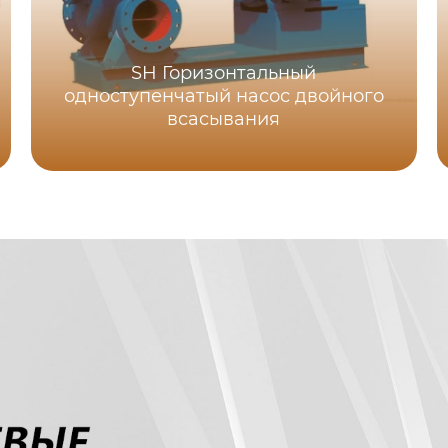
SH Горизонтальный
одноступенчатый насос двойного
всасывания