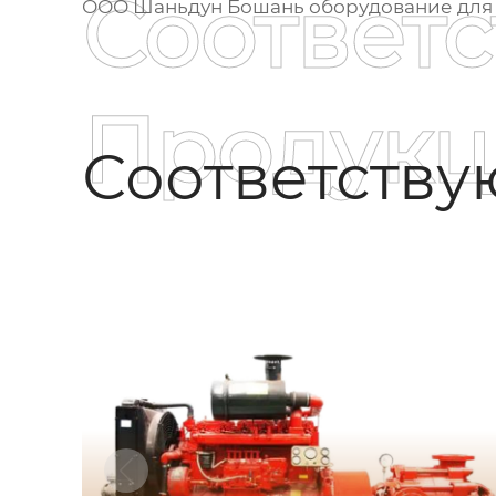
Соответ
ООО Шаньдун Бошань оборудование для
Продукц
Соответств