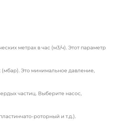
ских метрах в час (м3/ч). Этот параметр
 (мбар). Это минимальное давление,
ердых частиц. Выберите насос,
ластинчато-роторный и т.д.).